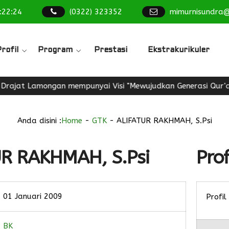
:
22
:
24
(0322) 323352
mimurnisundra
rofil
Program
Prestasi
Ekstrakurikuler
rajat Lamongan mempunyai Visi "Mewujudkan Generasi Qur'ani,
Anda disini :
Home
-
GTK
-
ALIFATUR RAKHMAH, S.Psi
R RAKHMAH, S.Psi
Prof
01 Januari 2009
Profil
BK