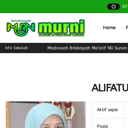
07
Home
P
Madrasah Ibtidaiyah Ma'arif NU Sunan D
Info Sekolah
ALIFATU
Aktif sejak
Posisi