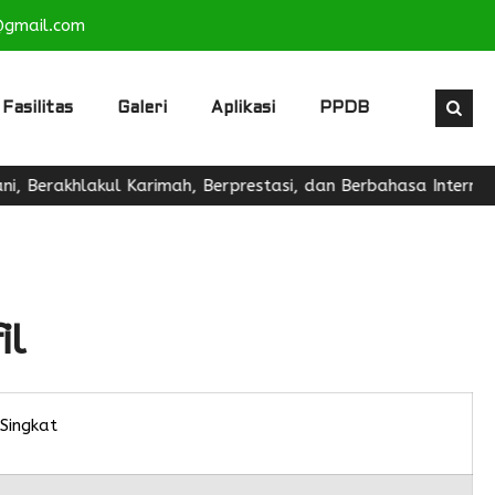
@gmail.com
Fasilitas
Galeri
Aplikasi
PPDB
 Berakhlakul Karimah, Berprestasi, dan Berbahasa Internasio
il
 Singkat