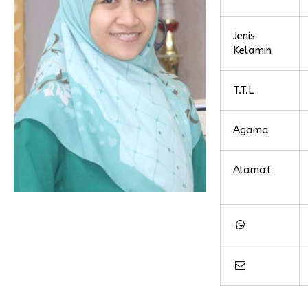
Jenis
Kelamin
T.T.L
Agama
Alamat