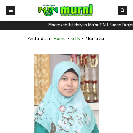
Madrasah Ibtidaiyah Ma'arif NU Sunan Draja
Anda disini :
Home
-
GTK
-
Mar’atun