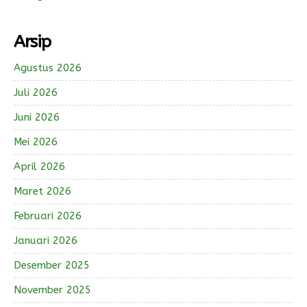
Arsip
Agustus 2026
Juli 2026
Juni 2026
Mei 2026
April 2026
Maret 2026
Februari 2026
Januari 2026
Desember 2025
November 2025