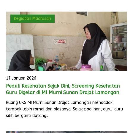
Kegiatan Madrasah
17 Januari 2026
Peduli Kesehatan Sejak Dini, Screening Kesehatan
Guru Digelar di MI Murni Sunan Drajat Lamongan
Ruang UKS MI Murni Sunan Drajat Lamongan mendadak
tampak lebih ramai dari biasanya. Sejak pagi hari, guru-guru
silih berganti datang..