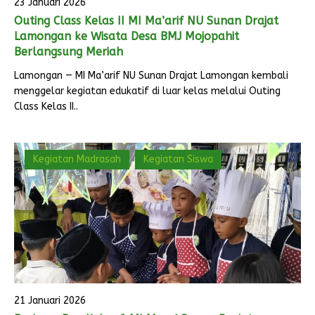
23 Januari 2026
Outing Class Kelas II MI Ma’arif NU Sunan Drajat
Lamongan ke Wisata Desa BMJ Mojopahit
Berlangsung Meriah
Lamongan — MI Ma’arif NU Sunan Drajat Lamongan kembali
menggelar kegiatan edukatif di luar kelas melalui Outing
Class Kelas II..
Kegiatan Madrasah
Kegiatan Siswa
21 Januari 2026