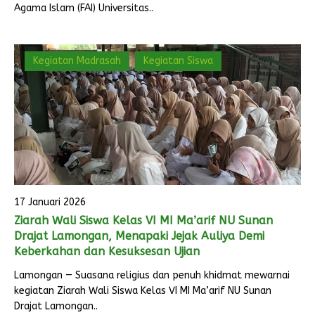
Agama Islam (FAI) Universitas..
Kegiatan Madrasah
Kegiatan Siswa
17 Januari 2026
Ziarah Wali Siswa Kelas VI MI Ma’arif NU Sunan
Drajat Lamongan, Menapaki Jejak Auliya Demi
Keberkahan dan Kesuksesan Ujian
Lamongan — Suasana religius dan penuh khidmat mewarnai
kegiatan Ziarah Wali Siswa Kelas VI MI Ma’arif NU Sunan
Drajat Lamongan..