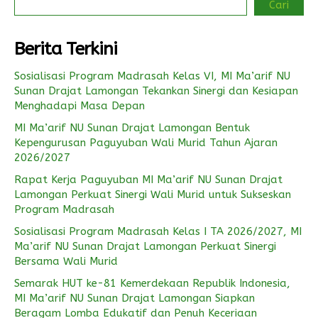
Cari
Berita Terkini
Sosialisasi Program Madrasah Kelas VI, MI Ma’arif NU
Sunan Drajat Lamongan Tekankan Sinergi dan Kesiapan
Menghadapi Masa Depan
MI Ma’arif NU Sunan Drajat Lamongan Bentuk
Kepengurusan Paguyuban Wali Murid Tahun Ajaran
2026/2027
Rapat Kerja Paguyuban MI Ma’arif NU Sunan Drajat
Lamongan Perkuat Sinergi Wali Murid untuk Sukseskan
Program Madrasah
Sosialisasi Program Madrasah Kelas I TA 2026/2027, MI
Ma’arif NU Sunan Drajat Lamongan Perkuat Sinergi
Bersama Wali Murid
Semarak HUT ke-81 Kemerdekaan Republik Indonesia,
MI Ma’arif NU Sunan Drajat Lamongan Siapkan
Beragam Lomba Edukatif dan Penuh Keceriaan