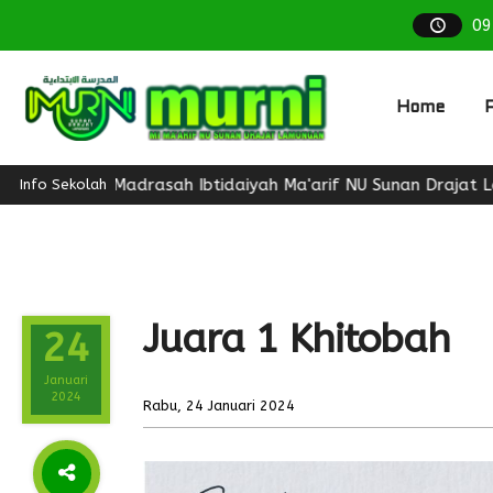
09
Home
P
Madrasah Ibtidaiyah Ma'arif NU Sunan Drajat Lamongan 
Info Sekolah
Juara 1 Khitobah
24
Januari
2024
Rabu, 24 Januari 2024