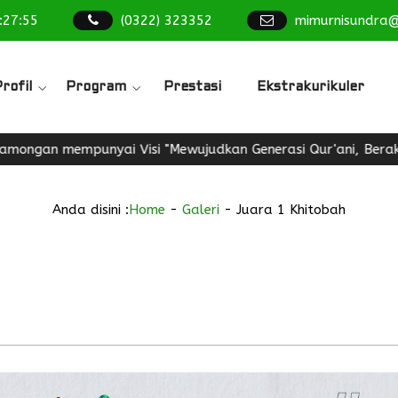
:
27
:
56
(0322) 323352
mimurnisundra
rofil
Program
Prestasi
Ekstrakurikuler
mempunyai Visi "Mewujudkan Generasi Qur'ani, Berakhlakul Ka
Anda disini :
Home
-
Galeri
-
Juara 1 Khitobah