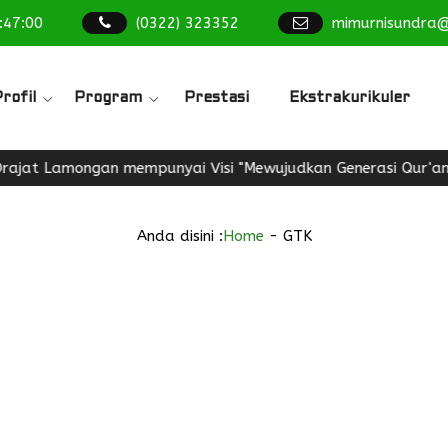
:
47
:
01
(0322) 323352
mimurnisundra
rofil
Program
Prestasi
Ekstrakurikuler
t Lamongan mempunyai Visi "Mewujudkan Generasi Qur'ani, Be
Anda disini :
Home
-
GTK