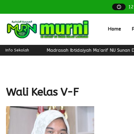
12
Home
P
Madrasah Ibtidaiyah Ma'arif NU Sunan Draja
Info Sekolah
Wali Kelas V-F