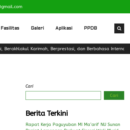
@gmail.com
Fasilitas
Galeri
Aplikasi
PPDB
rakhlakul Karimah, Berprestasi, dan Berbahasa Internasional
Cari
Cari
Berita Terkini
Rapat Kerja Paguyuban MI Ma’arif NU Sunan