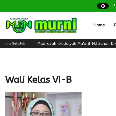
15
Home
P
Madrasah Ibtidaiyah Ma'arif NU Sunan Drajat
Info Sekolah
Wali Kelas VI-B