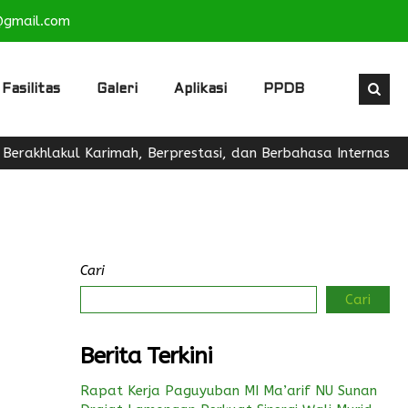
@gmail.com
Fasilitas
Galeri
Aplikasi
PPDB
khlakul Karimah, Berprestasi, dan Berbahasa Internasional"
Cari
Cari
Berita Terkini
Rapat Kerja Paguyuban MI Ma’arif NU Sunan