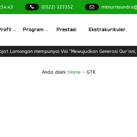
:
54
:
44
(0322) 323352
mimurnisundra
rofil
Program
Prestasi
Ekstrakurikuler
 Lamongan mempunyai Visi "Mewujudkan Generasi Qur'ani, Bera
Anda disini :
Home
-
GTK