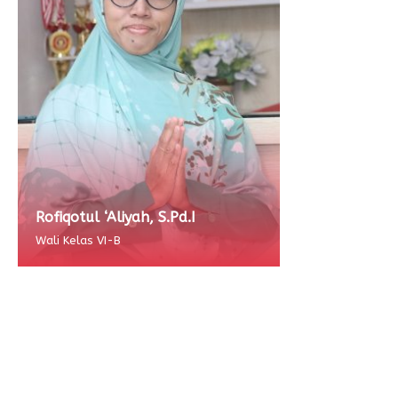
Rofiqotul ‘Aliyah, S.Pd.I
Wali Kelas VI-B