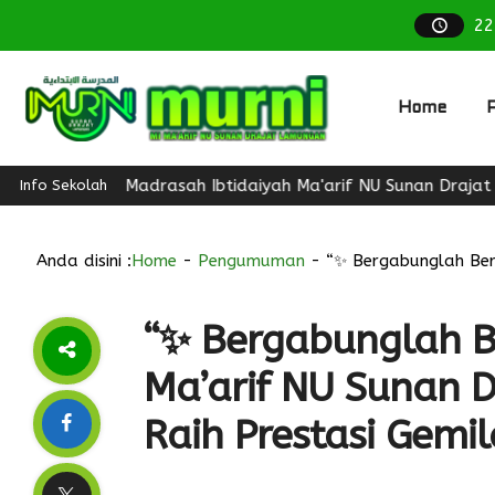
22
Home
P
Madrasah Ibtidaiyah Ma'arif NU Sunan Drajat Lamongan 
Info Sekolah
Anda disini :
Home
-
Pengumuman
-
“✨ Bergabunglah Ber
“✨ Bergabunglah B
Ma’arif NU Sunan 
Raih Prestasi Gemi