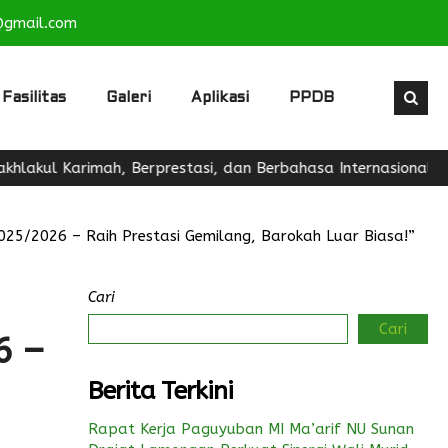
@gmail.com
Fasilitas
Galeri
Aplikasi
PPDB
arimah, Berprestasi, dan Berbahasa Internasional"
5/2026 – Raih Prestasi Gemilang, Barokah Luar Biasa!”
Cari
Cari
6 –
Berita Terkini
Rapat Kerja Paguyuban MI Ma’arif NU Sunan