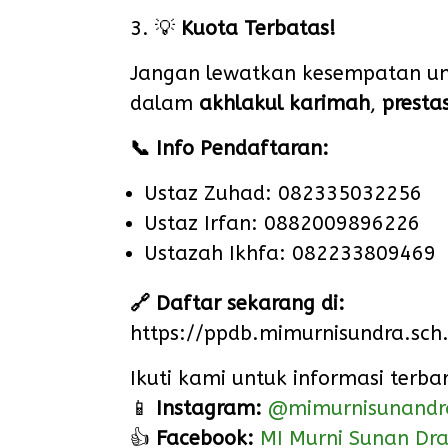
3. 💡
Kuota Terbatas!
Jangan lewatkan kesempatan un
dalam
akhlakul karimah
,
prestas
📞 Info Pendaftaran:
Ustaz Zuhad: 082335032256
Ustaz Irfan: 0882009896226
Ustazah Ikhfa: 082233809469
🔗 Daftar sekarang di:
https://ppdb.mimurnisundra.sch.
Ikuti kami untuk informasi terba
📱
Instagram:
@mimurnisunandr
👍
Facebook:
MI Murni Sunan Dra