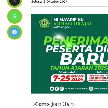
Selasa, 8 Oktober 2024
✨ℂ𝕠𝕞𝕖 𝕁𝕠𝕚𝕟 𝕌𝕤!✨