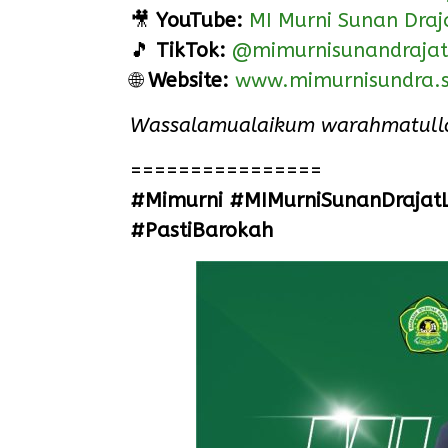
🎥
YouTube:
MI Murni Sunan Draj
🎵
TikTok:
@mimurnisunandrajat
🌐
Website:
www.mimurnisundra.s
Wassalamualaikum warahmatulla
================
#Mimurni #MIMurniSunanDrajat
#PastiBarokah