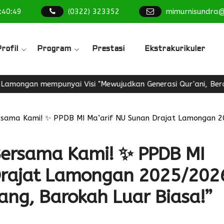
:
40
:
50
(0322) 323352
mimurnisundra
rofil
Program
Prestasi
Ekstrakurikuler
mempunyai Visi "Mewujudkan Generasi Qur'ani, Berakhlakul K
sama Kami! ✨ PPDB MI Ma’arif NU Sunan Drajat Lamongan 202
ersama Kami! ✨ PPDB MI
Drajat Lamongan 2025/202
lang, Barokah Luar Biasa!”