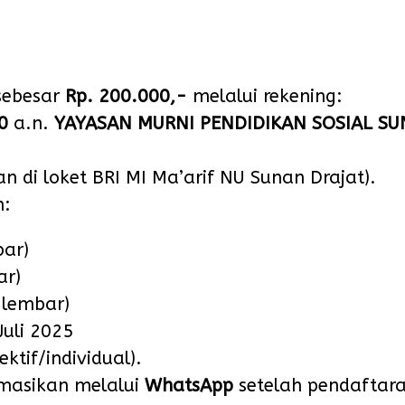
sebesar
Rp. 200.000,-
melalui rekening:
0
a.n.
YAYASAN MURNI PENDIDIKAN SOSIAL S
n di loket BRI MI Ma’arif NU Sunan Drajat).
n:
bar)
ar)
 lembar)
Juli 2025
ktif/individual).
rmasikan melalui
WhatsApp
setelah pendaftara