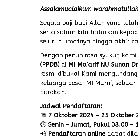
Assalamualaikum warahmatullah
Segala puji bagi Allah yang tel
serta salam kita haturkan kepa
seluruh umatnya hingga akhir z
Dengan penuh rasa syukur, ka
(PPDB)
di
MI Ma’arif NU Sunan D
resmi dibuka! Kami mengundang 
keluarga besar MI Murni, sebua
barokah.
Jadwal Pendaftaran:
📅
7 Oktober 2024 – 25 Oktober 
🕒
Senin – Jumat, Pukul 08.00 – 
📲
Pendaftaran online
dapat dil