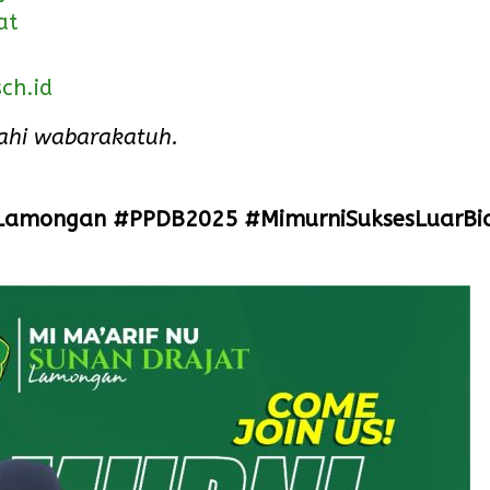
at
ch.id
hi wabarakatuh.
Lamongan #PPDB2025 #MimurniSuksesLuarBi