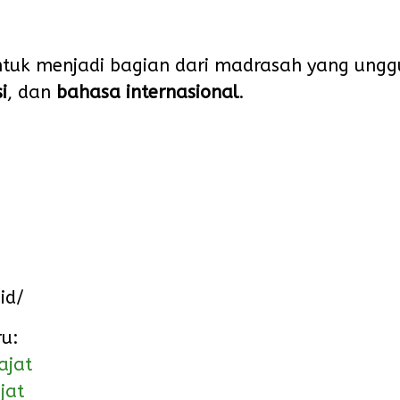
tuk menjadi bagian dari madrasah yang ungg
i
, dan
bahasa internasional
.
id/
ru:
ajat
jat