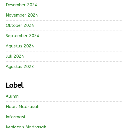
Desember 2024
November 2024
Oktober 2024
September 2024
Agustus 2024
Juli 2024
Agustus 2023
Label
Alumni
Habit Madrasah
Informasi
Kegiatan Madrasah