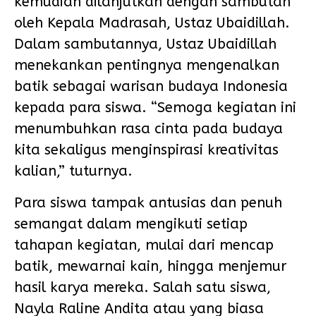
kemudian dilanjutkan dengan sambutan
oleh Kepala Madrasah, Ustaz Ubaidillah.
Dalam sambutannya, Ustaz Ubaidillah
menekankan pentingnya mengenalkan
batik sebagai warisan budaya Indonesia
kepada para siswa. “Semoga kegiatan ini
menumbuhkan rasa cinta pada budaya
kita sekaligus menginspirasi kreativitas
kalian,” tuturnya.
Para siswa tampak antusias dan penuh
semangat dalam mengikuti setiap
tahapan kegiatan, mulai dari mencap
batik, mewarnai kain, hingga menjemur
hasil karya mereka. Salah satu siswa,
Nayla Raline Andita atau yang biasa