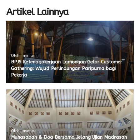
Artikel Lainnya
Oleh : mimurni
BPJS Ketenagakerjaan Lamongan Gelar Customer
Gathering: Wujud Perlindungan Paripurna bagi
Pekerja
Oleh : mimurni
Muhasabah & Doa Bersama Jelang Ujian Madrasah