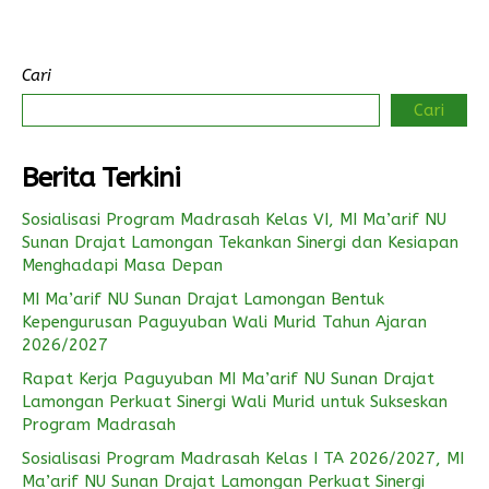
Cari
Cari
Berita Terkini
Sosialisasi Program Madrasah Kelas VI, MI Ma’arif NU
Sunan Drajat Lamongan Tekankan Sinergi dan Kesiapan
Menghadapi Masa Depan
MI Ma’arif NU Sunan Drajat Lamongan Bentuk
Kepengurusan Paguyuban Wali Murid Tahun Ajaran
2026/2027
Rapat Kerja Paguyuban MI Ma’arif NU Sunan Drajat
Lamongan Perkuat Sinergi Wali Murid untuk Sukseskan
Program Madrasah
Sosialisasi Program Madrasah Kelas I TA 2026/2027, MI
Ma’arif NU Sunan Drajat Lamongan Perkuat Sinergi