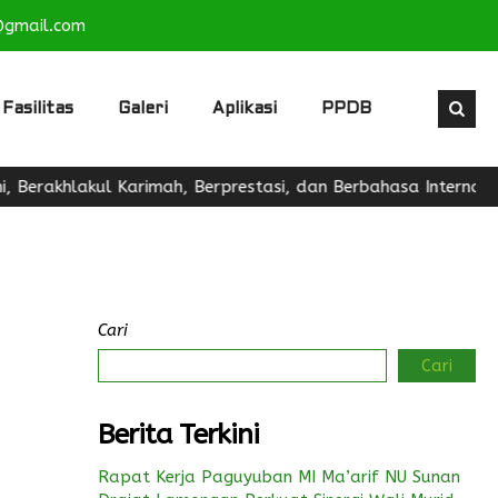
@gmail.com
Fasilitas
Galeri
Aplikasi
PPDB
rakhlakul Karimah, Berprestasi, dan Berbahasa Internasional
Cari
Cari
Berita Terkini
Rapat Kerja Paguyuban MI Ma’arif NU Sunan