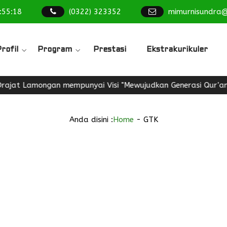
:
55
:
19
(0322) 323352
mimurnisundra
rofil
Program
Prestasi
Ekstrakurikuler
at Lamongan mempunyai Visi "Mewujudkan Generasi Qur'ani, Be
Anda disini :
Home
-
GTK