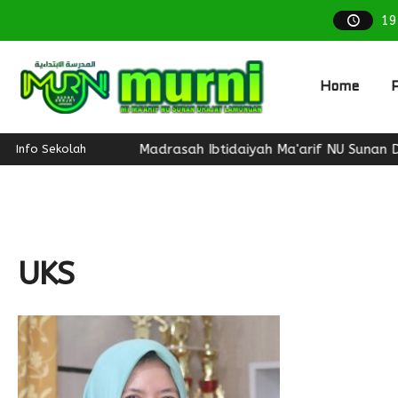
19
Home
P
Madrasah Ibtidaiyah Ma'arif NU Sunan Draj
Info Sekolah
UKS