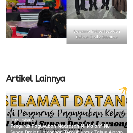
Bersama Doktor Lee dan
Doktor Dwiky Susanto
Artikel Lainnya
Oleh : mimurni
Pengurus Paguyuban Madrasah MI Ma’arif NU
Sunan Drajat Lamongan Terpilih untuk Tahun Ajaran