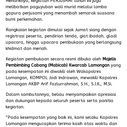
Menariknya, kegiatan PERJUSAMI tahun ini juga
melibatkan paguyuban wali murid melalui lomba
gapura perjusami yang menambah semarak suasana
bumi perkemahan.
Rangkaian kegiatan dimulai sejak Jumat siang dengan
registrasi peserta, pendirian tenda, giat ibadah, gladi
upacara, hingga upacara pembukaan yang berlangsung
khidmat dan meriah.
Kegiatan pembukaan secara resmi dibuka oleh
Majelis
Pembimbing Cabang (Mabicab) Kwarcab Lamongan
yang
pada kesempatan ini diwakili oleh Wakapolres
Lamongan, KOMPOL Jodi Indrawan, mewakili Kapolres
Lamongan AKBP Arif Fazlurrahman, S.H., S.I.K., M.Si.
Dalam sambutannya, beliau menyampaikan apresiasi
dan dukungan kepada seluruh peserta serta panitia
kegiatan.
“Pada kesempatan yang baik ini, kami selaku Kapolres
Lamongan mengucapkan terima kasih atas waktu dan