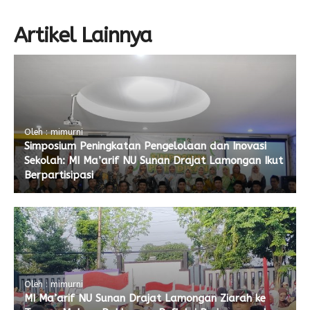
Artikel Lainnya
Oleh : mimurni
Simposium Peningkatan Pengelolaan dan Inovasi
Sekolah: MI Ma’arif NU Sunan Drajat Lamongan Ikut
Berpartisipasi
Oleh : mimurni
MI Ma’arif NU Sunan Drajat Lamongan Ziarah ke