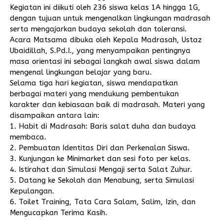
Kegiatan ini diikuti oleh 236 siswa kelas 1A hingga 1G,
dengan tujuan untuk mengenalkan lingkungan madrasah
serta mengajarkan budaya sekolah dan toleransi.
Acara Matsama dibuka oleh Kepala Madrasah, Ustaz
Ubaidillah, S.Pd.I., yang menyampaikan pentingnya
masa orientasi ini sebagai langkah awal siswa dalam
mengenal lingkungan belajar yang baru.
Selama tiga hari kegiatan, siswa mendapatkan
berbagai materi yang mendukung pembentukan
karakter dan kebiasaan baik di madrasah. Materi yang
disampaikan antara lain:
1. Habit di Madrasah: Baris salat duha dan budaya
membaca.
2. Pembuatan Identitas Diri dan Perkenalan Siswa.
3. Kunjungan ke Minimarket dan sesi foto per kelas.
4. Istirahat dan Simulasi Mengaji serta Salat Zuhur.
5. Datang ke Sekolah dan Menabung, serta Simulasi
Kepulangan.
6. Toilet Training, Tata Cara Salam, Salim, Izin, dan
Mengucapkan Terima Kasih.