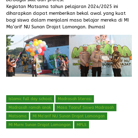
Kegiatan Matsama tahun pelajaran 2024/2025 ini
diharapkan dapat memberikan bekal awal yang kuat
bagi siswa dalam menjalani masa belajar mereka di MI
Ma’arif NU Sunan Drajat Lamongan. (humas)
Islamic full day school
Madrasah literasi
Madrasah ramah anak
Masa Taaruf Siswa Madrasah
Matsama
MI Ma'arif NU Sunan Drajat Lamongan
MI Murni Sunan Drajat Lamongan
MPLS